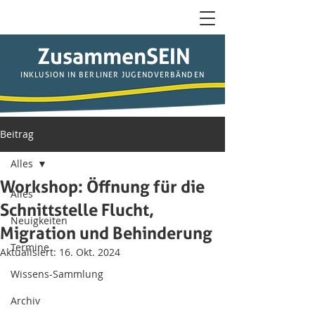
ZusammenSEIN
INKLUSION IN BERLINER JUGENDVERBÄNDEN
Beitrag
Alles
Workshop: Öffnung für die
Alles
Schnittstelle Flucht,
Neuigkeiten
Migration und Behinderung
Termine
Aktualisiert:
16. Okt. 2024
Wissens-Sammlung
Archiv