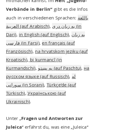
mitmachen kannst. Im
Heft „Jugend-
Verbände in Berlin“
gibt es die Infos
auch in verschiedenen Sprachen:
باللغة
العربية (auf Arabisch)
,
ه زبان دری (in
ب
Dari)
,
in English (auf Englisch)
,
ه زبان
ب
فارسی (in Farsi)
,
en français (auf
Französisch)
,
na hrvatskom jeziku (auf
Kroatisch)
,
bi kurmancî (in
Kurmandschi)
,
په پښتو (auf Paschtu)
,
на
русском языке (auf Russisch)
,
لە
سورانی (in Sorani)
,
Türkçe'de (auf
Türkisch)
,
Українською (auf
Ukrainisch)
.
Unter „
Fragen und Antworten zur
Juleica
“ erfährst du, was eine „Juleica“