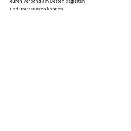
euren Verband am Besten begleiten
und unterstützen können.
Kontakt aufnehmen
Förder-Finder
Aktion Mensch fördert Projekte für mehr