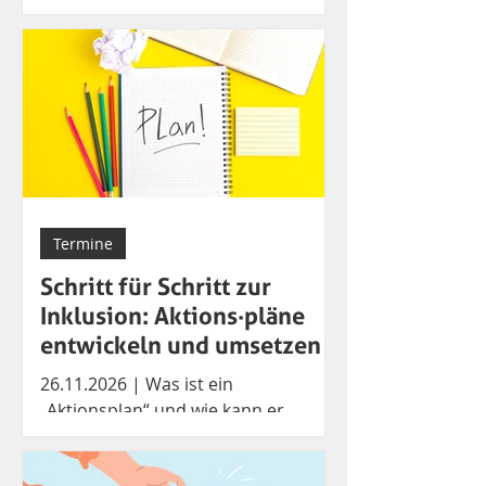
wichtig sein darf und trotzdem alle
mitmachen können? In diesem
Workshop testen wir Spiele aus und
überlegen, wie Teilhabe und Erfolg
für alle möglich wird.
Termine
Schritt für Schritt zur
Inklusion: Aktions·pläne
entwickeln und umsetzen
26.11.2026 | Was ist ein
„Aktionsplan“ und wie kann er
helfen, dass alle jungen Menschen
gut mitmachen können und sich